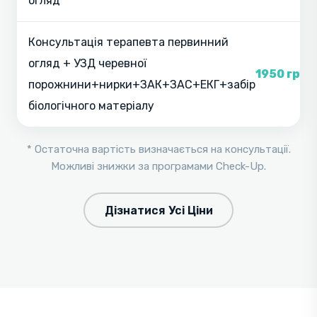
огляд
Консультація терапевта первинний
огляд + УЗД черевної
1950 грн
порожнини+нирки+ЗАК+ЗАС+ЕКГ+забір
біологічного матеріалу
* Остаточна вартість визначається на консультації.
Можливі знижки за програмами Check-Up.
Дізнатися Усi Ціни