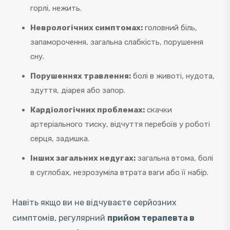
горлі, нежить.
Неврологічних симптомах:
головний біль,
запаморочення, загальна слабкість, порушення
сну.
Порушеннях травлення:
болі в животі, нудота,
здуття, діарея або запор.
Кардіологічних проблемах:
скачки
артеріального тиску, відчуття перебоїв у роботі
серця, задишка.
Інших загальних недугах:
загальна втома, болі
в суглобах, незрозуміла втрата ваги або її набір.
Навіть якщо ви не відчуваєте серйозних
симптомів, регулярний
прийом терапевта в