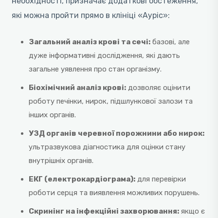
необхідності, призначає додаткові обстеження,
які можна пройти прямо в клініці «Ауріс»:
Загальний аналіз крові та сечі:
базові, але
дуже інформативні дослідження, які дають
загальне уявлення про стан організму.
Біохімічний аналіз крові:
дозволяє оцінити
роботу печінки, нирок, підшлункової залози та
інших органів.
УЗД органів черевної порожнини або нирок:
ультразвукова діагностика для оцінки стану
внутрішніх органів.
ЕКГ (електрокардіограма):
для перевірки
роботи серця та виявлення можливих порушень.
Скринінг на інфекційні захворювання:
якщо є