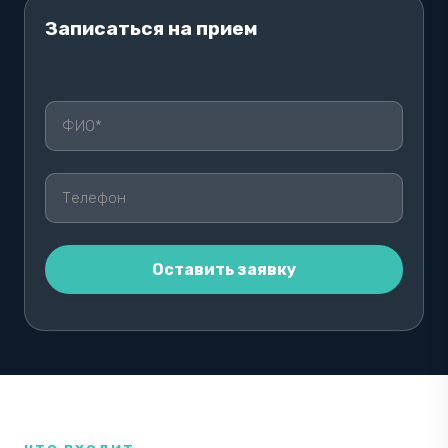
Записаться на прием
О
С
Т
А
В
Ь
Т
Е
Э
Т
О
П
О
Л
Е
П
У
С