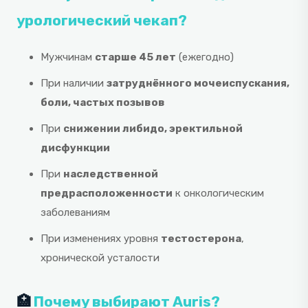
урологический чекап?
Мужчинам
старше 45 лет
(ежегодно)
При наличии
затруднённого мочеиспускания,
боли, частых позывов
При
снижении либидо, эректильной
дисфункции
При
наследственной
предрасположенности
к онкологическим
заболеваниям
При изменениях уровня
тестостерона
,
хронической усталости
🏥
Почему выбирают Auris?