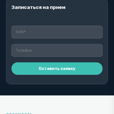
Записаться на прием
О
С
Т
А
В
Ь
Т
Е
Э
Т
О
П
О
Л
Е
П
У
С