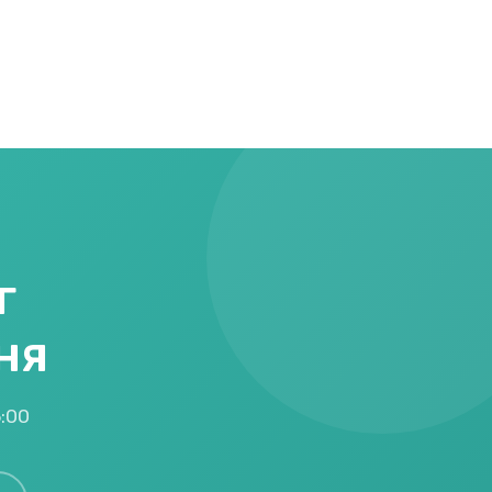
г
ня
5:00