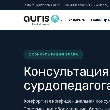
Skip
📍 пр-т Центральный, 138 · ул. Алмазова 2/1, Николаев
🕒
to
content
Услуги ▾
Наши Вра
КОНСУЛЬТАЦИЯ ВРАЧА
Консультация
сурдопедагог
Комфортная конфиденциальная консул
Современное оборудование, бережный