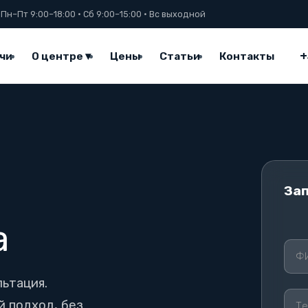
 Пн–Пт 9:00–18:00 · Сб 9:00–15:00 · Вс выходной
+
чи
О центре ▾
Цены
Статьи
Контакты
Зап
ОСТА
а
ьтация.
 подход, без