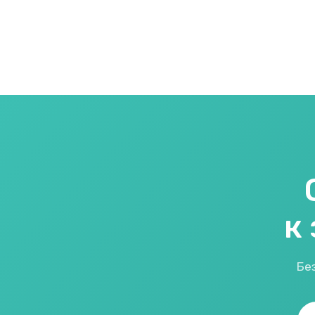
к
Без