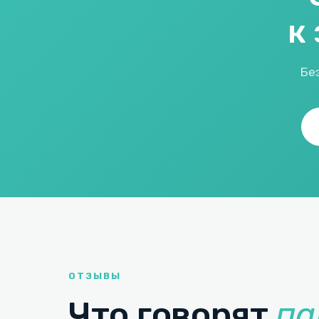
к
Без
ОТЗЫВЫ
Что говорят
па