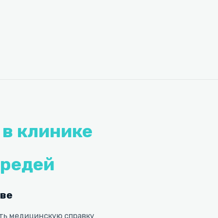
 в клинике
ередей
еве
ить медицинскую справку