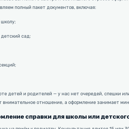
вляем полный пакет документов, включая:
 школу;
 детский сад;
секций;
те детей и родителей — у нас нет очередей, спешки ил
т внимательное отношение, а оформление занимает ми
рмление справки для школы или детског
нка на приём к педиатру. Консультация длится 15 или 3