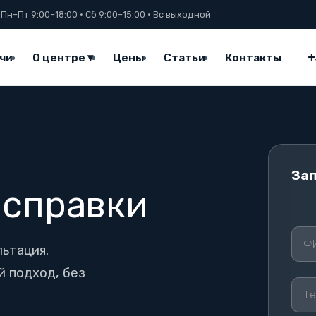
 Пн–Пт 9:00–18:00 · Сб 9:00–15:00 · Вс выходной
+
чи
О центре ▾
Цены
Статьи
Контакты
Зап
 справки
О
С
Т
ьтация.
А
В
 подход, без
Ь
Т
Е