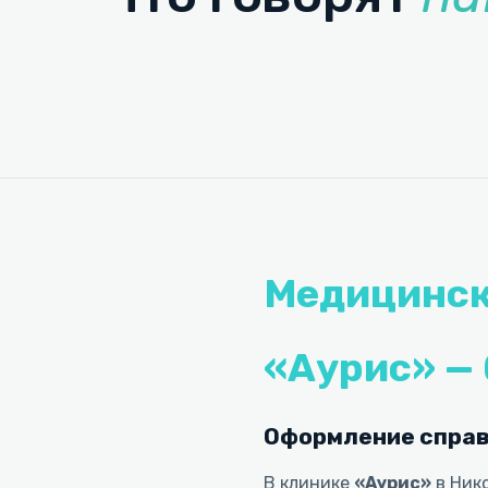
Медицинска
«Аурис» — 
Оформление справ
В клинике
«Аурис»
в Ник