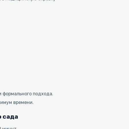
и формального подхода.
нимум времени.
о сада
0 минут.