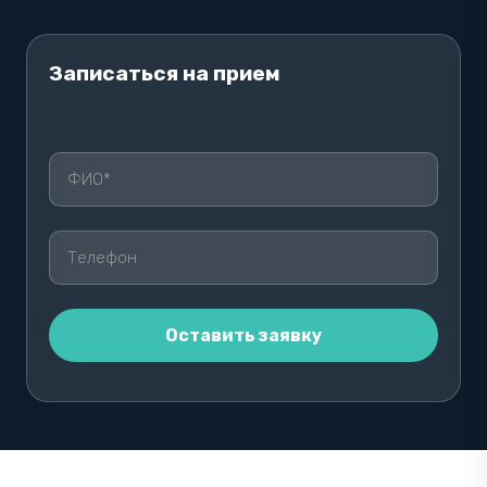
Записаться на прием
О
С
Т
А
В
Ь
Т
Е
Э
Т
О
П
О
Л
Е
П